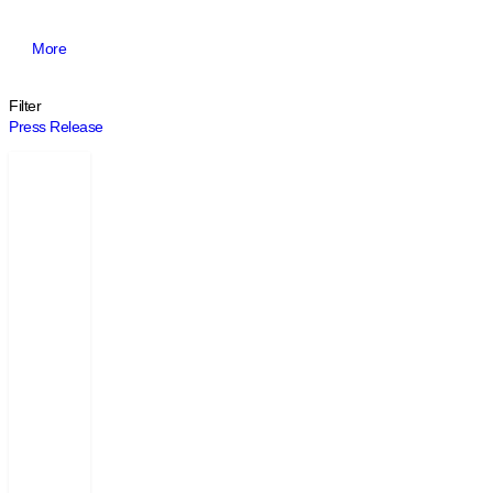
Here’s what’s new about PowerCubeSemi.
More
Filter
Press Release