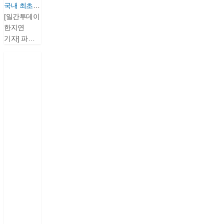
국내 최초로
2300V SiC
[일간투데이
MOSFET
한지연
개발 완료…
기자] 파워큐브세미
차세대
(대표
전력반도체
강태영)는
기술 선도
국내 최초로
2300V SiC
MOSFET
개발에
성공했다고
밝혔다.SiC(탄화규소)
는 기존
Si(실리콘)
기반의
반도체 대비
견딜 수
있는 전압이
높아 미래
전력반도체를