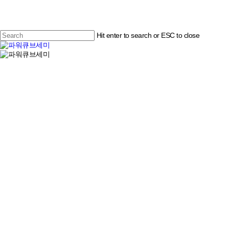
Skip
to
main
content
Hit enter to search or ESC to close
Close
search
Menu
Search