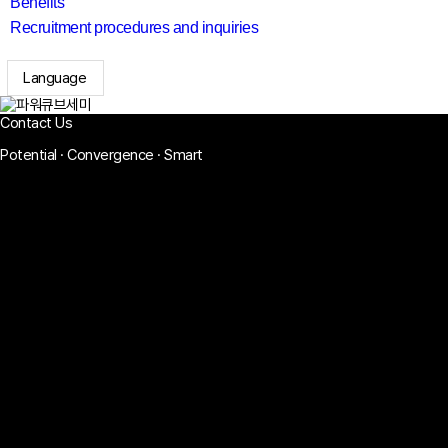
Benefits
Recruitment procedures and inquiries
Language
search
Contact Us
Potential · Convergence · Smart