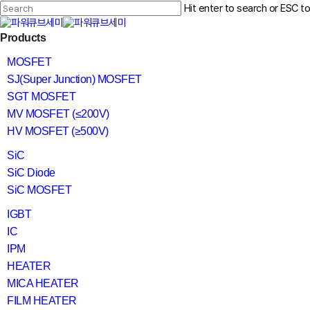
Skip
Hit enter to search or ESC t
to
main
Close
content
search
Menu
Products
Search
MOSFET
SJ(Super Junction) MOSFET
SGT MOSFET
MV MOSFET (≤200V)
HV MOSFET (≥500V)
SiC
SiC Diode
SiC MOSFET
IGBT
IC
IPM
HEATER
MICA HEATER
FILM HEATER