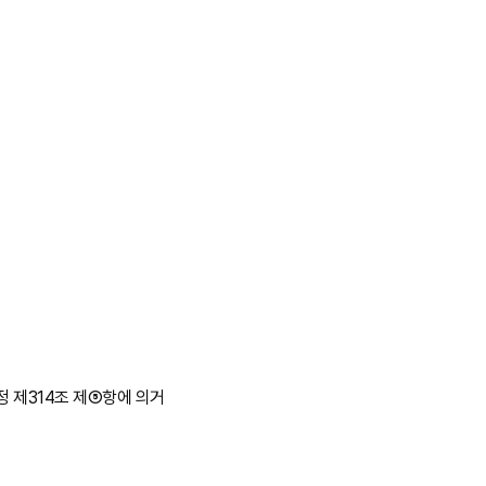
규정 제314조 제⑤항에 의거