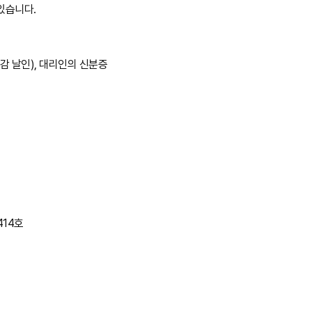
있습니다.
인감 날인), 대리인의 신분증
414호