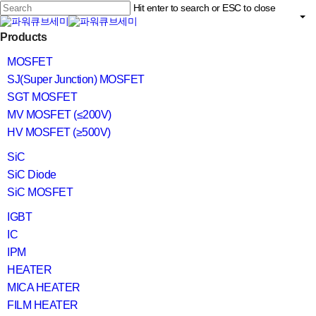
Skip
Hit enter to search or ESC to close
to
main
Close
content
search
Menu
Products
Search
MOSFET
SJ(Super Junction) MOSFET
SGT MOSFET
MV MOSFET (≤200V)
HV MOSFET (≥500V)
SiC
SiC Diode
SiC MOSFET
IGBT
IC
IPM
HEATER
MICA HEATER
FILM HEATER