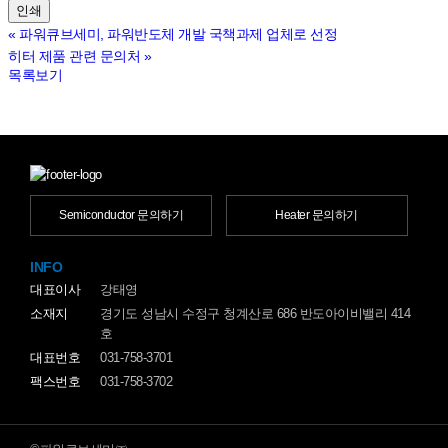
인쇄
«
파워큐브세미, 파워반도체 개발 국책과제 업체로 선정
히터 제품 관련 문의처
»
목록보기
Semiconductor 문의하기
Heater 문의하기
INFO
대표이사
강태영
소재지
경기도 성남시 수정구 청계산로 686 반도아이비밸리 414
호
대표번호
031-758-3701
팩스번호
031-758-3702