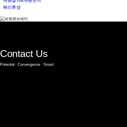
채용절차&채용문의
복리후생
search
Contact Us
Potential · Convergence · Smart