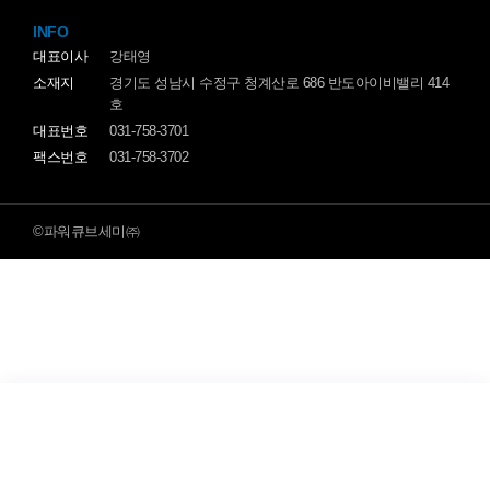
INFO
대표이사
강태영
소재지
경기도 성남시 수정구 청계산로 686 반도아이비밸리 414
호
대표번호
031-758-3701
팩스번호
031-758-3702
©파워큐브세미㈜