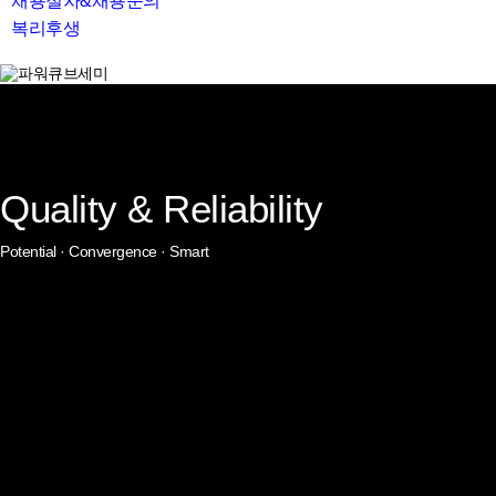
채용절차&채용문의
복리후생
search
Quality & Reliability
Potential · Convergence · Smart