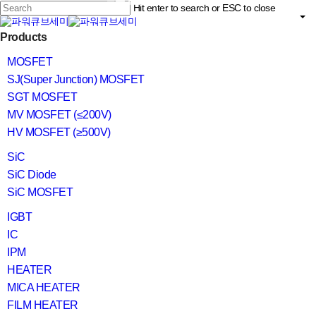
Skip
Hit enter to search or ESC to close
to
main
Close
content
search
Menu
Products
Search
MOSFET
SJ(Super Junction) MOSFET
SGT MOSFET
MV MOSFET (≤200V)
HV MOSFET (≥500V)
SiC
SiC Diode
SiC MOSFET
IGBT
IC
IPM
HEATER
MICA HEATER
FILM HEATER