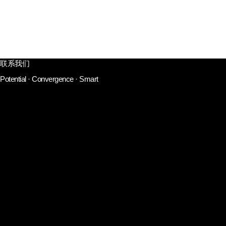
员工福祉
招聘程序及问询
Language
search
联系我们
Potential · Convergence · Smart