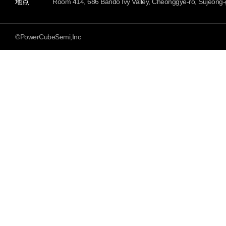
地点
Room 414, 686 Bando Ivy Valley, Cheonggye-ro, Sujeong-
©PowerCubeSemi,Inc