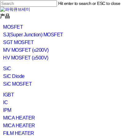
Skip
Hit enter to search or ESC to close
to
main
Close
content
search
Menu
产品
Search
MOSFET
SJ(Super Junction) MOSFET
SGT MOSFET
MV MOSFET (≤200V)
HV MOSFET (≥500V)
SiC
SiC Diode
SiC MOSFET
IGBT
IC
IPM
MICA HEATER
MICA HEATER
FILM HEATER