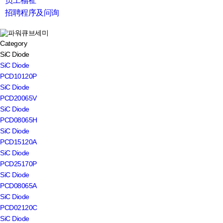
员工福祉
招聘程序及问询
search
Category
SiC Diode
SiC Diode
PCD10120P
SiC Diode
PCD20065V
SiC Diode
PCD08065H
SiC Diode
PCD15120A
SiC Diode
PCD25170P
SiC Diode
PCD08065A
SiC Diode
PCD02120C
SiC Diode