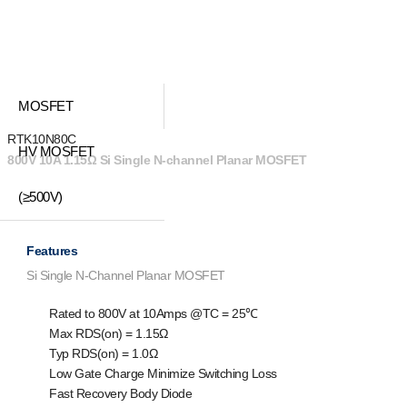
MOSFET
RTK10N80C
HV MOSFET
800V 10A 1.15Ω Si Single N-channel Planar MOSFET
(≥500V)
Features
Si Single N-Channel Planar MOSFET
Rated to 800V at 10Amps @T
C
= 25℃
Max R
DS(on)
= 1.15Ω
Typ R
DS(on
) = 1.0Ω
Low Gate Charge Minimize Switching Loss
Fast Recovery Body Diode