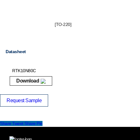
[TO-220]
Datasheet
RTK10N80C
Download
Request Sample
Share
Tweet
Share
Pin