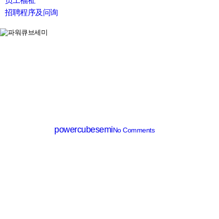
员工福祉
招聘程序及问询
search
HV MOSFET (≥500V)
RTK10N80C
By
powercubesemi
No Comments