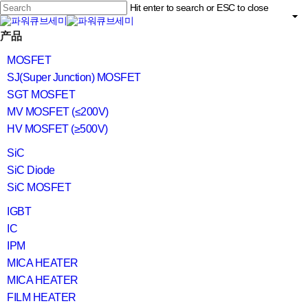
Skip
Hit enter to search or ESC to close
to
main
Close
content
search
Menu
产品
Search
MOSFET
SJ(Super Junction) MOSFET
SGT MOSFET
MV MOSFET (≤200V)
HV MOSFET (≥500V)
SiC
SiC Diode
SiC MOSFET
IGBT
IC
IPM
MICA HEATER
MICA HEATER
FILM HEATER