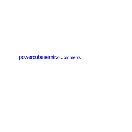
SiC Diode
PCD40120B
By
powercubesemi
No Comments