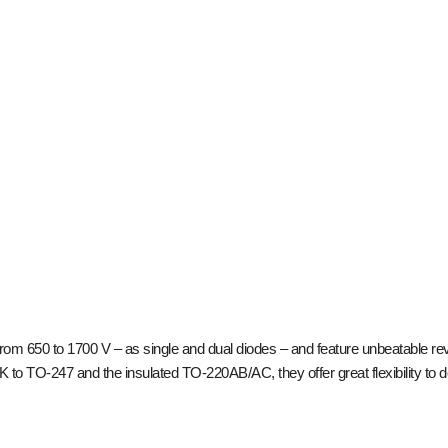
m 650 to 1700 V – as single and dual diodes – and feature unbeatable rev
to TO-247 and the insulated TO-220AB/AC, they offer great flexibility to de