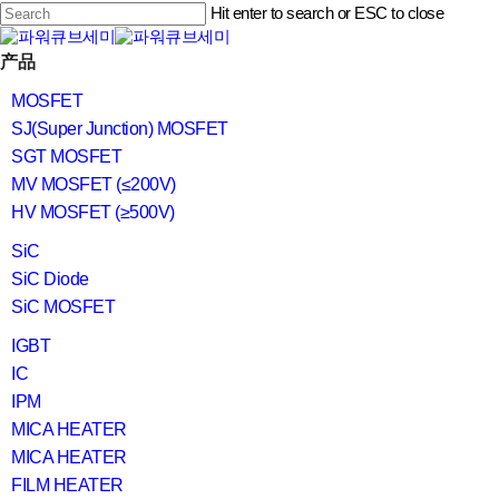
Skip
Hit enter to search or ESC to close
to
main
Close
content
search
Menu
产品
Search
MOSFET
SJ(Super Junction) MOSFET
SGT MOSFET
MV MOSFET (≤200V)
HV MOSFET (≥500V)
SiC
SiC Diode
SiC MOSFET
IGBT
IC
IPM
MICA HEATER
MICA HEATER
FILM HEATER