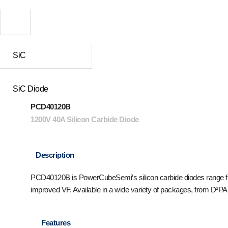
SiC
SiC Diode
PCD40120B
1200V 40A Silicon Carbide Diode
Description
PCD40120B is PowerCubeSemi’s silicon carbide diodes range fro
improved VF. Available in a wide variety of packages, from D²PAK 
Features