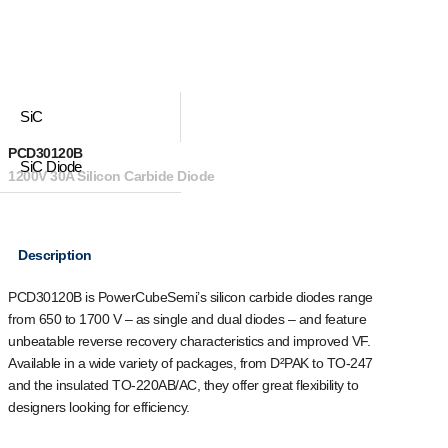
SiC
PCD30120B
SiC Diode
1200V 30A Silicon Carbide Diode
Description
PCD30120B is PowerCubeSemi’s silicon carbide diodes range
from 650 to 1700 V – as single and dual diodes – and feature
unbeatable reverse recovery characteristics and improved VF.
Available in a wide variety of packages, from D²PAK to TO-247
and the insulated TO-220AB/AC, they offer great flexibility to
designers looking for efficiency.