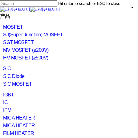
Skip
Hit enter to search or ESC to close
to
main
Close
content
search
Menu
产品
Search
MOSFET
SJ(Super Junction) MOSFET
SGT MOSFET
MV MOSFET (≤200V)
HV MOSFET (≥500V)
SiC
SiC Diode
SiC MOSFET
IGBT
IC
IPM
MICA HEATER
MICA HEATER
FILM HEATER