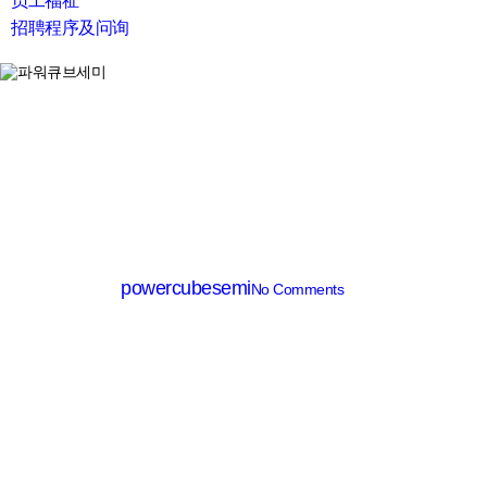
员工福祉
招聘程序及问询
search
SiC Diode
PCD30120B
By
powercubesemi
No Comments