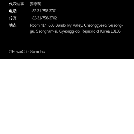
代表理事
姜泰英
电话
+82-31-758-3701
传真
+82-31-758-3702
地点
Room 414, 686 Bando Ivy Valley, Cheonggye-ro, Sujeong-
gu, Seongnam-si, Gyeonggi-do, Republic of Korea 13105
©PowerCubeSemi,Inc