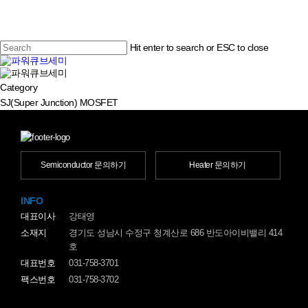
Skip
to
main
content
Hit enter to search or ESC to close
Close
search
Menu
Search
Category
SJ(Super Junction) MOSFET
Semiconductor 문의하기
Heater 문의하기
INFO
대표이사
강태영
소재지
경기도 성남시 수정구 청계산로 686 반도아이비밸리 414
호
대표번호
031-758-3701
팩스번호
031-758-3702