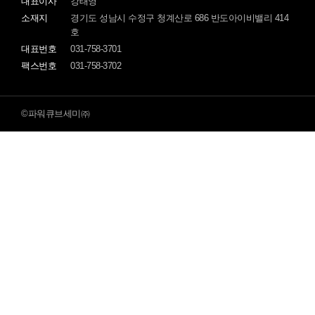
대표이사
강태영
소재지
경기도 성남시 수정구 청계산로 686 반도아이비밸리 414
호
대표번호
031-758-3701
팩스번호
031-758-3702
©파워큐브세미㈜