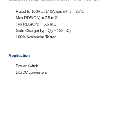
Rated to 100V at 140Amps @T
J
= 25℃
Max R
DS(ON)
= 7.5 mΩ.
Typ R
DS(ON)
= 5.6 mΩ
Gate Charge(Typ. Q
g
= 192 nC)
100% Avalanche Tested
Application
Power switch
DC/DC converters