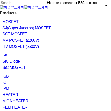
Skip
Hit enter to search or ESC to close
to
main
Close
content
search
Menu
Products
Search
MOSFET
SJ(Super Junction) MOSFET
SGT MOSFET
MV MOSFET (≤200V)
HV MOSFET (≥500V)
SiC
SiC Diode
SiC MOSFET
IGBT
IC
IPM
HEATER
MICA HEATER
FILM HEATER