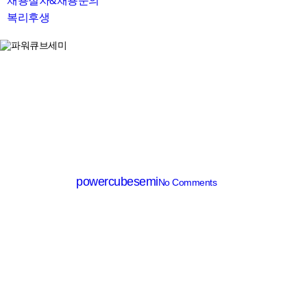
채용절차&채용문의
복리후생
search
MV MOSFET (≤200V)
PM007N100DG
By
powercubesemi
No Comments