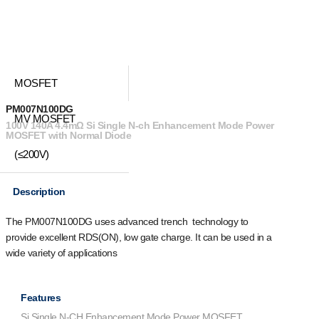
MOSFET
PM007N100DG
MV MOSFET
100V 140A 4.4mΩ Si Single N-ch Enhancement Mode Power
MOSFET with Normal Diode
(≤200V)
Description
The PM007N100DG uses advanced trench technology to
provide excellent R
DS(ON)
, low gate charge. It can be used in a
wide variety of applications
Features
Si Single N-CH Enhancement Mode Power MOSFET