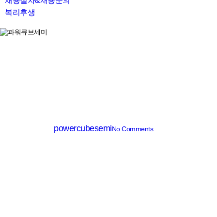
채용절차&채용문의
복리후생
search
HV MOSFET (≥500V)
RTK7N65C
By
powercubesemi
No Comments