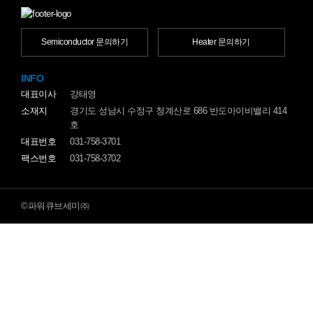
Semiconductor 문의하기
Heater 문의하기
INFO
대표이사
강태영
소재지
경기도 성남시 수정구 청계산로 686 반도아이비밸리 414
호
대표번호
031-758-3701
팩스번호
031-758-3702
©파워큐브세미㈜