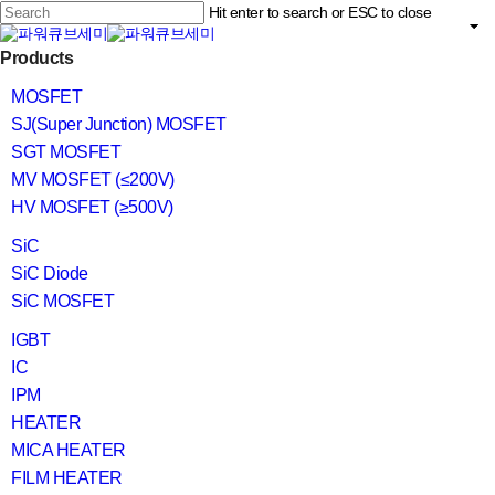
Skip
Hit enter to search or ESC to close
to
main
Close
content
search
Menu
Products
Search
MOSFET
SJ(Super Junction) MOSFET
SGT MOSFET
MV MOSFET (≤200V)
HV MOSFET (≥500V)
SiC
SiC Diode
SiC MOSFET
IGBT
IC
IPM
HEATER
MICA HEATER
FILM HEATER