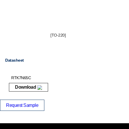
[TO-220]
Datasheet
RTK7N65C
Download
Request Sample