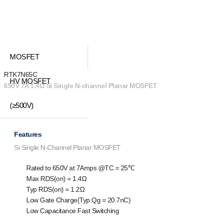
MOSFET
RTK7N65C
HV MOSFET
650V 7A 1.4Ω Si Single N-channel Planar MOSFET
(≥500V)
Features
Si Single N-Channel Planar MOSFET
Rated to 650V at 7Amps @T
C
= 25℃
Max R
DS(on)
= 1.4Ω
Typ R
DS(on
) = 1.2Ω
Low Gate Charge(Typ.Q
g
= 20.7nC)
Low Capacitance Fast Switching